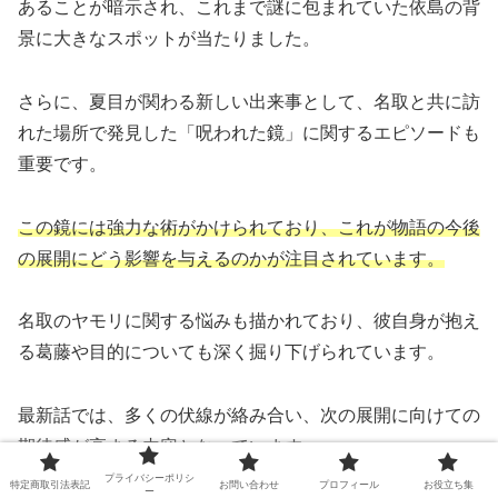
あることが暗示され、これまで謎に包まれていた依島の背
景に大きなスポットが当たりました。
さらに、夏目が関わる新しい出来事として、名取と共に訪
れた場所で発見した「呪われた鏡」に関するエピソードも
重要です。
この鏡には強力な術がかけられており、これが物語の今後
の展開にどう影響を与えるのかが注目されています。
名取のヤモリに関する悩みも描かれており、彼自身が抱え
る葛藤や目的についても深く掘り下げられています。
最新話では、多くの伏線が絡み合い、次の展開に向けての
期待感が高まる内容となっています。
プライバシーポリシ
特定商取引法表記
お問い合わせ
プロフィール
お役立ち集
ー