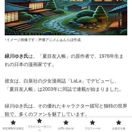
↑イメージ画像です：声優アニメふぁんらぼ作成
緑川ゆき氏
は、「夏目友人帳」の原作者で、1976年生ま
れの日本の漫画家です。
彼女は、白泉社の少女漫画誌「LaLa」でデビューし、
「夏目友人帳」は2003年に同誌で連載が始まりました。
緑川ゆき氏は、その優れたキャラクター描写と独特の世界
観で、多くのファンを魅了しています。
プライバシーポリシ
特定商取引法表記
お問い合わせ
プロフィール
お役立ち集
代表作である「夏目友人帳」以外にも、「蛍火の杜へ」な
ー