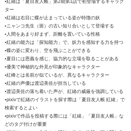
•紅緒は「夏目友人帳」第2期第1話で初登場するキャラク
ター
•紅緒は右目に蝶が止まっている姿が特徴の妖
•ニャンコ先生（斑）の古い知り合いとして登場する
•人間をあまり好まず、距離を置いている性格
•紅緒の能力は「探知能力」で、妖力を感知する力を持つ
•蝶の姿に変わり、空を飛ぶことができる
•夏目には恩義を感じ、協力的な立場を取ることがある
•優美で神秘的な外見が印象的なキャラクター
•紅峰とは名前が似ているが、異なるキャラクター
•紅緒の声優は渡辺美佐が担当している
•渡辺美佐の落ち着いた声が、紅緒の威厳を強調している
•pixivで紅緒のイラストを探す際は「夏目友人帳 紅緒」で
検索するとよい
•pixivで作品を投稿する際には「紅緒」「夏目友人帳」な
どのタグ付けが重要