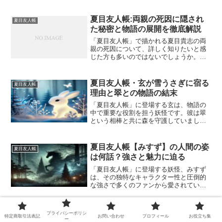
夏目友人帳:両親の死因に隠され
夏目友人帳
た秘密と物語の展開を徹底解説
「夏目友人帳」で描かれる夏目貴志の両
親の死因について、詳しく知りたいと感
じた方も多いのではないでしょうか。作
中では、両親の死因が具体的に語られて
いないため、読者の間で多くの考察や推
測が飛び交っています。この記事では、
夏目友人帳・玄が雪うさぎに宿る
夏目友人帳
夏目友人帳における両親の...
理由と翠との物語の結末
「夏目友人帳」に登場する玄は、物語の
中で重要な役割を担う妖怪です。彼は翠
という相棒と共に森を守護していました
が、翠が破壊されてしまったことで、彼
の物語は大きく動き出します。玄と翠の
深い絆、信念、そして感動的な再会が描
夏目友人帳【みすず】の人間の姿
夏目友人帳
かれるエピソードは、多く...
は何話？強さと魅力に迫る
「夏目友人帳」に登場する妖怪、みすず
は、その独特なキャラクター性と圧倒的
な強さで多くのファンから愛されていま
す。特に注目されているのが、みすずが
人間の姿に変わるエピソードです。「夏
目友人帳 みすず 人間」と検索している
夏目友人帳のトラウマ回！怖い妖
夏目友人帳
プライバシーポリシ
方々に向けて、この記事...
特定商取引法表記
お問い合わせ
プロフィール
お役立ち集
ー
怪や泣けるエピソードを徹底解説