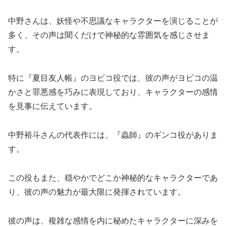
中野さんは、妖怪や不思議なキャラクターを演じることが
多く、その声は聞くだけで神秘的な雰囲気を感じさせま
す。
特に『夏目友人帳』のヨビコ役では、彼の声がヨビコの温
かさと罪悪感を巧みに表現しており、キャラクターの感情
を見事に伝えています。
中野裕斗さんの代表作には、『蟲師』のギンコ役がありま
す。
この役もまた、穏やかでどこか神秘的なキャラクターであ
り、彼の声の魅力が最大限に発揮されています。
彼の声は、複雑な感情を内に秘めたキャラクターに深みを