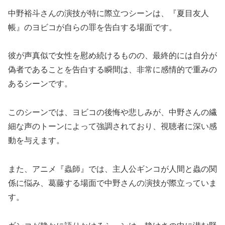
中野裕斗さんの演技が特に際立つシーンは、『夏目友人
帳』のヨビコが自らの罪を告白する場面です。
彼が声真似で女性を慰め続けるものの、最終的には自分が
偽者であることを告白する瞬間は、非常に感情的で重みの
あるシーンです。
このシーンでは、ヨビコの後悔や悲しみが、中野さんの繊
細な声のトーンによって強調されており、視聴者に深い感
動を与えます。
また、アニメ『蟲師』では、主人公ギンコが人間と蟲の関
係に悩み、葛藤する場面で中野さんの演技が際立っていま
す。