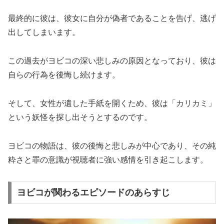
最終的に彼は、彼女に自分が偽者であることを告げ、逃げ
出してしまいます。
この過去がヨビコの深い悲しみの原因となっており、彼は
自らの行為を後悔し続けます。
そして、女性が遺した手紙を開くため、彼は「カリカミ」
という妖怪を探し出そうとするのです。
ヨビコの物語は、彼の後悔と悲しみが中心であり、その純
粋さと罪の意識が視聴者に強い感情を引き起こします。
ヨビコが関わるエピソードのあらすじ