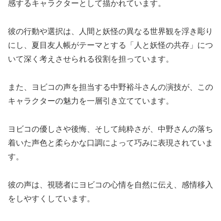
感するキャラクターとして描かれています。
彼の行動や選択は、人間と妖怪の異なる世界観を浮き彫り
にし、夏目友人帳がテーマとする「人と妖怪の共存」につ
いて深く考えさせられる役割を担っています。
また、ヨビコの声を担当する中野裕斗さんの演技が、この
キャラクターの魅力を一層引き立てています。
ヨビコの優しさや後悔、そして純粋さが、中野さんの落ち
着いた声色と柔らかな口調によって巧みに表現されていま
す。
彼の声は、視聴者にヨビコの心情を自然に伝え、感情移入
をしやすくしています。