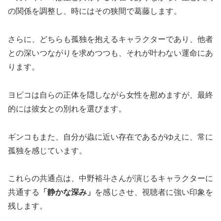
の関係を調整し、時にはその狭間で葛藤します。
さらに、どちらも孤独を抱えるキャラクターであり、他者
との深いつながりを求めつつも、それが叶わない運命にあ
ります。
ヨビコは自らの正体を隠しながら女性を慰めますが、最終
的には彼女との別れを選びます。
ギンコもまた、自分が蟲に近い存在であるがゆえに、常に
孤独を感じています。
これらの共通点は、中野裕斗さんが演じるキャラクターに
共通する
「静かな深み」
を感じさせ、視聴者に強い印象を
残します。