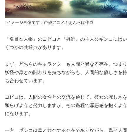
↑イメージ画像です：声優アニメふぁんらぼ作成
『夏目友人帳』のヨビコと『蟲師』の主人公ギンコにはい
くつかの共通点があります。
まず、どちらのキャラクターも人間と異なる存在、つまり
妖怪や蟲との関わりを持ちながらも、人間的な優しさを持
ち合わせています。
ヨビコは、人間の女性との交流を通じて、彼女の寂しさを
和らげようと努力しますが、その過程で罪悪感を抱くよう
になります。
一方、ギンコは蟲と共存する存在でありながら、蟲と人間