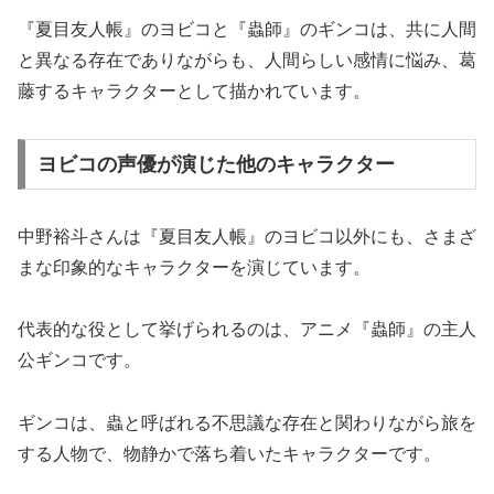
『夏目友人帳』のヨビコと『蟲師』のギンコは、共に人間
と異なる存在でありながらも、人間らしい感情に悩み、葛
藤するキャラクターとして描かれています。
ヨビコの声優が演じた他のキャラクター
中野裕斗さんは『夏目友人帳』のヨビコ以外にも、さまざ
まな印象的なキャラクターを演じています。
代表的な役として挙げられるのは、アニメ『蟲師』の主人
公ギンコです。
ギンコは、蟲と呼ばれる不思議な存在と関わりながら旅を
する人物で、物静かで落ち着いたキャラクターです。