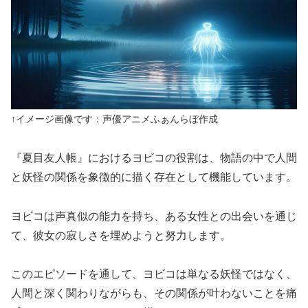
↑イメージ画像です：声優アニメふぁんらぼ作成
『夏目友人帳』におけるヨビコの役割は、物語の中で人間
と妖怪の関係を象徴的に描く存在として機能しています。
ヨビコは声真似の能力を持ち、ある女性との出会いを通じ
て、彼女の寂しさを埋めようと努力します。
このエピソードを通して、ヨビコは単なる妖怪ではなく、
人間と深く関わりながらも、その関係が叶わないことを痛