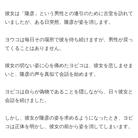
彼女は「隆彦」という男性との逢引のために古堂を訪れて
いましたが、ある日突然、隆彦が姿を消します。
ヨウコは毎日その場所で彼を待ち続けますが、男性が戻っ
てくることはありません。
彼女の切ない姿に心を痛めたヨビコは、彼女を悲しませま
いと、隆彦の声を真似て会話を始めます。
ヨビコは自らが偽物であることを隠しながら、日々彼女と
会話を続けました。
しかし、彼女が隆彦の姿を求めるようになったとき、ヨビ
コは正体を明かし、彼女の前から姿を消してしまいます。