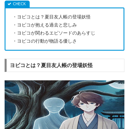
・ヨビコとは？夏目友人帳の登場妖怪
・ヨビコが抱える過去と悲しみ
・ヨビコが関わるエピソードのあらすじ
・ヨビコの行動が物語る優しさ
ヨビコとは？夏目友人帳の登場妖怪