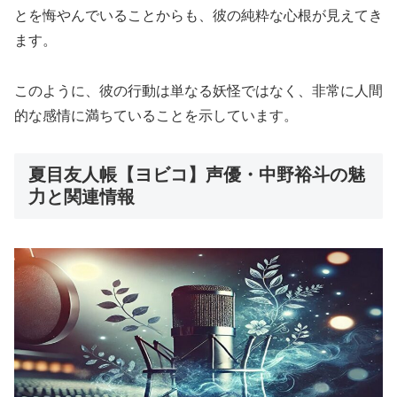
とを悔やんでいることからも、彼の純粋な心根が見えてき
ます。
このように、彼の行動は単なる妖怪ではなく、非常に人間
的な感情に満ちていることを示しています。
夏目友人帳【ヨビコ】声優・中野裕斗の魅
力と関連情報