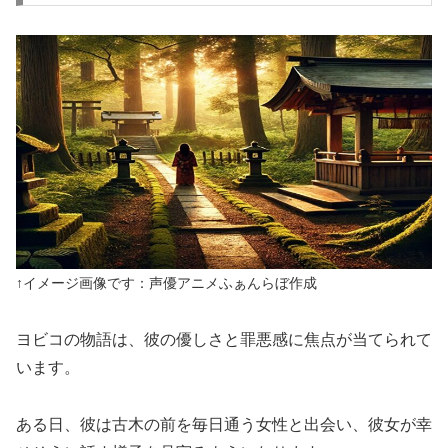
↑イメージ画像です：声優アニメふぁんらぼ作成
ヨビコの物語は、彼の優しさと罪悪感に焦点が当てられて
います。
ある日、彼は古木の前を毎日通う女性と出会い、彼女が幸