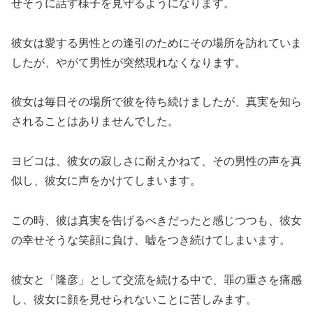
せそうに話す様子を見守るようになります。
彼女は愛する男性との逢引のためにその場所を訪れていま
したが、やがて男性が突然現れなくなります。
彼女は毎日その場所で彼を待ち続けましたが、真実を知ら
されることはありませんでした。
ヨビコは、彼女の寂しさに耐えかねて、その男性の声を真
似し、彼女に声をかけてしまいます。
この時、彼は真実を告げるべきだったと感じつつも、彼女
の幸せそうな笑顔に負け、嘘をつき続けてしまいます。
彼女と「隆彦」として交流を続ける中で、罪の重さを痛感
し、彼女に顔を見せられないことに苦しみます。