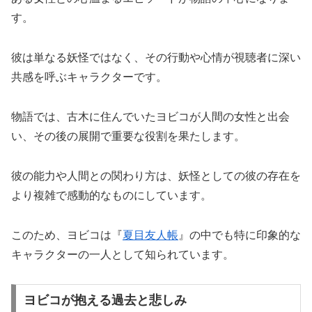
す。
彼は単なる妖怪ではなく、その行動や心情が視聴者に深い
共感を呼ぶキャラクターです。
物語では、古木に住んでいたヨビコが人間の女性と出会
い、その後の展開で重要な役割を果たします。
彼の能力や人間との関わり方は、妖怪としての彼の存在を
より複雑で感動的なものにしています。
このため、ヨビコは『
夏目友人帳
』の中でも特に印象的な
キャラクターの一人として知られています。
ヨビコが抱える過去と悲しみ