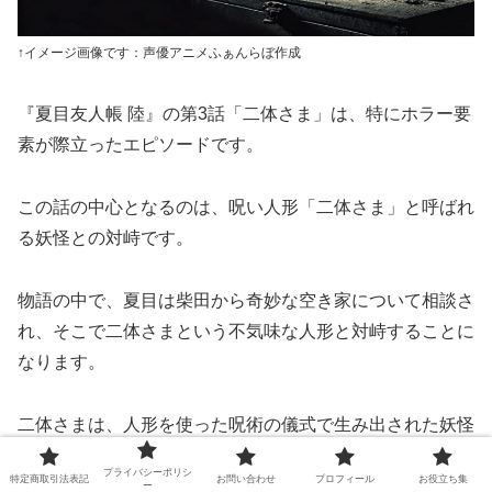
↑イメージ画像です：声優アニメふぁんらぼ作成
『夏目友人帳 陸』の第3話「二体さま」は、特にホラー要
素が際立ったエピソードです。
この話の中心となるのは、呪い人形「二体さま」と呼ばれ
る妖怪との対峙です。
物語の中で、夏目は柴田から奇妙な空き家について相談さ
れ、そこで二体さまという不気味な人形と対峙することに
なります。
二体さまは、人形を使った呪術の儀式で生み出された妖怪
であり、その存在自体が恐怖を感じさせます。
プライバシーポリシ
特定商取引法表記
お問い合わせ
プロフィール
お役立ち集
ー