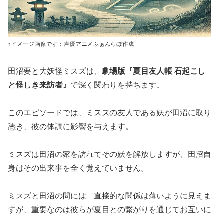
↑イメージ画像です：声優アニメふぁんらぼ作成
田沼要と大妖怪ミスズは、
劇場版『夏目友人帳 石起こし
と怪しき来訪者』
で深く関わりを持ちます。
このエピソードでは、ミスズの友人である妖が田沼に取り
憑き、彼の体調に影響を与えます。
ミスズは田沼の家を訪れてその妖を解放しますが、田沼自
身はその出来事を全く覚えていません。
ミスズと田沼の間には、直接的な関係は薄いように見えま
すが、重要なのは彼らが夏目との繋がりを通じてお互いに