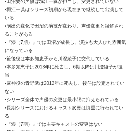
•田沼要の声優は堀江一眞が担当し、変更されていない
•堀江一眞はシリーズ初期から現在まで継続して出演して
いる
•演出の変化で田沼の演技が変わり、声優変更と誤解され
ることがある
•『漆（7期）』では田沼が成長し、演技も大人びた雰囲気
になっている
•笹後役は本多知恵子から川澄綾子に交代している
•本多知恵子は2013年に死去し、6期以降は川澄綾子が担
当
•露神役の青野武は2012年に死去し、後任は設定されてい
ない
•シリーズ全体で声優の変更は最小限に抑えられている
•長期シリーズにおけるキャスト変更は慎重に行われてい
る
•『漆（7期）』では主要キャストの変更はない