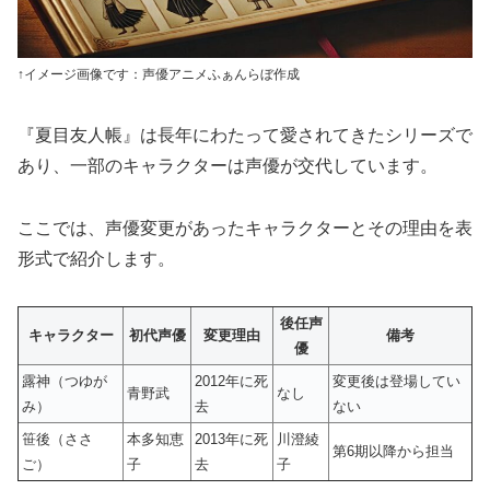
↑イメージ画像です：声優アニメふぁんらぼ作成
『夏目友人帳』は長年にわたって愛されてきたシリーズで
あり、一部のキャラクターは声優が交代しています。
ここでは、声優変更があったキャラクターとその理由を表
形式で紹介します。
後任声
キャラクター
初代声優
変更理由
備考
優
露神（つゆが
2012年に死
変更後は登場してい
青野武
なし
み）
去
ない
笹後（ささ
本多知恵
2013年に死
川澄綾
第6期以降から担当
ご）
子
去
子