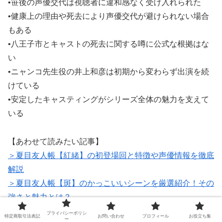
•笹後の声優交代は視聴者に違和感なく受け入れられた
•健康上の理由や死去により声優交代が避けられない場合
もある
•八王子市とキャストの死去に関する噂に公式な根拠はな
い
•ニャンコ先生役の井上和彦は初期から変わらず出演を続
けている
•安定したキャスティングがシリーズ全体の魅力を支えて
いる
【あわせて読みたい記事】
＞夏目友人帳【紅緒】の初登場回と特徴や声優情報を徹底
解説
＞夏目友人帳【斑】のかっこいいシーンを厳選紹介！その
強さと魅力とは？
＞夏目友人帳【結んではいけない】のあらすじと感想！禁
プライバシーポリシ
特定商取引法表記
お問い合わせ
プロフィール
お役立ち集
ー