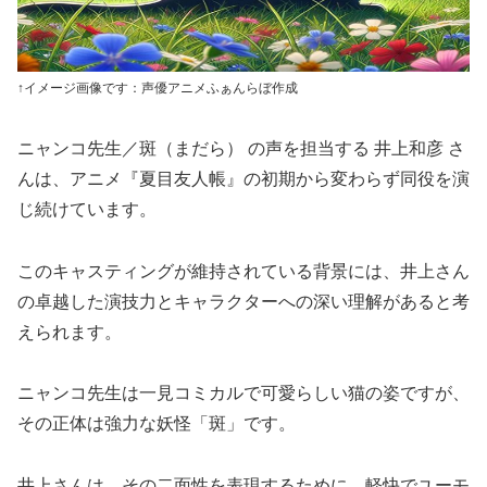
↑イメージ画像です：声優アニメふぁんらぼ作成
ニャンコ先生／斑（まだら） の声を担当する 井上和彦 さ
んは、アニメ『夏目友人帳』の初期から変わらず同役を演
じ続けています。
このキャスティングが維持されている背景には、井上さん
の卓越した演技力とキャラクターへの深い理解があると考
えられます。
ニャンコ先生は一見コミカルで可愛らしい猫の姿ですが、
その正体は強力な妖怪「斑」です。
井上さんは、その二面性を表現するために、軽快でユーモ